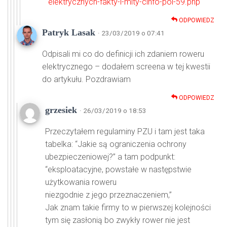
elektrycznych-fakty-i-mity-cinfo-pol-59.php
ODPOWIEDZ
Patryk Lasak
· 23/03/2019 o 07:41
Odpisali mi co do definicji ich zdaniem roweru
elektrycznego – dodałem screena w tej kwestii
do artykułu. Pozdrawiam
ODPOWIEDZ
grzesiek
· 26/03/2019 o 18:53
Przeczytałem regulaminy PZU i tam jest taka
tabelka: “Jakie są ograniczenia ochrony
ubezpieczeniowej?” a tam podpunkt:
“eksploatacyjne, powstałe w następstwie
użytkowania roweru
niezgodnie z jego przeznaczeniem,”
Jak znam takie firmy to w pierwszej kolejności
tym się zasłonią bo zwykły rower nie jest