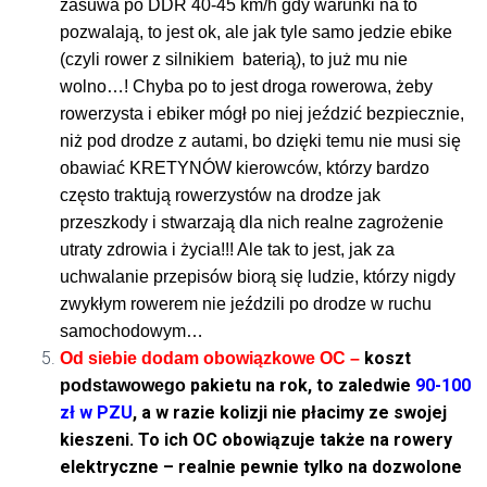
zasuwa po DDR 40-45 km/h gdy warunki na to
pozwalają, to jest ok, ale jak tyle samo jedzie ebike
(czyli rower z silnikiem baterią), to już mu nie
wolno…! Chyba po to jest droga rowerowa, żeby
rowerzysta i ebiker mógł po niej jeździć bezpiecznie,
niż pod drodze z autami, bo dzięki temu nie musi się
obawiać KRETYNÓW kierowców, którzy bardzo
często traktują rowerzystów na drodze jak
przeszkody i stwarzają dla nich realne zagrożenie
utraty zdrowia i życia!!! Ale tak to jest, jak za
uchwalanie przepisów biorą się ludzie, którzy nigdy
zwykłym rowerem nie jeździli po drodze w ruchu
samochodowym…
koszt
Od siebie dodam
obowiązkowe
OC –
pakietu na rok, to zaledwie
90-100
podstawowego
zł w PZU
, a w razie kolizji nie płacimy ze swojej
kieszeni. To ich OC obowiązuje także na rowery
elektryczne – realnie pewnie tylko na dozwolone