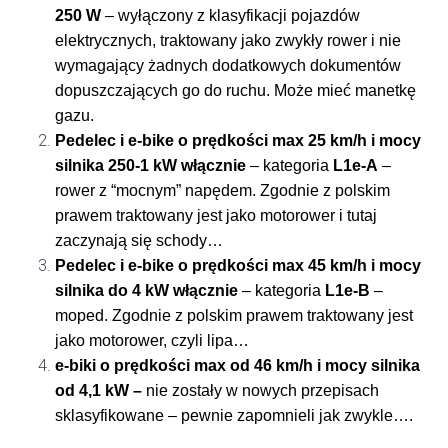
250 W
– wyłączony z klasyfikacji pojazdów
elektrycznych, traktowany jako zwykły rower i nie
wymagający żadnych dodatkowych dokumentów
dopuszczających go do ruchu. Może mieć manetkę
gazu.
Pedelec i e-bike o prędkości max 25 km/h i mocy
silnika 250-1 kW włącznie
– kategoria
L1e-A
–
rower z “mocnym” napędem. Zgodnie z polskim
prawem traktowany jest jako motorower i tutaj
zaczynają się schody…
Pedelec i e-bike o prędkości max 45 km/h i mocy
silnika do 4 kW
włącznie
– kategoria
L1e-B
–
moped. Zgodnie z polskim prawem traktowany jest
jako motorower, czyli lipa…
e-biki
o prędkości max od 46 km/h i mocy silnika
od 4,1 kW –
nie zostały w nowych przepisach
sklasyfikowane – pewnie zapomnieli jak zwykle….