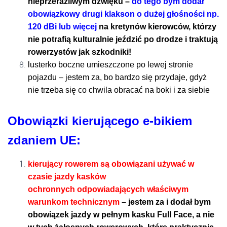
nieprzeraźliwym dźwięku –
do tego bym dodał
obowiązkowy drugi klakson o dużej głośności np.
120 dBi lub więcej
na kretynów kierowców, którzy
nie potrafią kulturalnie jeździć po drodze i traktują
rowerzystów jak szkodniki!
lusterko boczne umieszczone po lewej stronie
pojazdu – jestem za, bo bardzo się przydaje, gdyż
nie trzeba się co chwila obracać na boki i za siebie
Obowiązki kierującego e-bikiem
zdaniem UE:
kierujący rowerem są obowiązani używać w
czasie jazdy kasków
ochronnych odpowiadających właściwym
warunkom technicznym
– jestem za i dodał bym
obowiązek jazdy w pełnym kasku Full Face, a nie