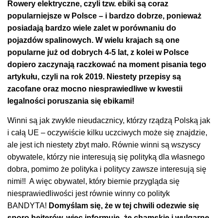
Rowery elektryczne, czyli tzw. ebiki są coraz
popularniejsze w Polsce – i bardzo dobrze, ponieważ
posiadają bardzo wiele zalet w porównaniu do
pojazdów spalinowych. W wielu krajach
są
one
popularne już od dobrych 4-5 lat, z kolei w Polsce
dopiero
zaczynają
raczkować na moment pisania tego
artykułu, czyli na rok 2019. Niestety przepisy są
zacofane oraz mocno niesprawiedliwe w kwestii
legalności poruszania się ebikami!
Winni są jak zwykle nieudacznicy, którzy rządzą Polską jak
i całą UE – oczywiście kilku uczciwych może się znajdzie,
ale jest ich niestety zbyt mało. Równie winni są wszyscy
obywatele, którzy nie interesują się polityką dla własnego
dobra, pomimo że polityka i politycy zawsze interesują się
nimi!! A więc obywatel, który biernie przygląda się
niesprawiedliwości jest równie winny co polityk
BANDYTA!
Domyślam się, że w tej chwili odezwie się
sporo hejterów, więc informuję, że chamskie i wulgarne