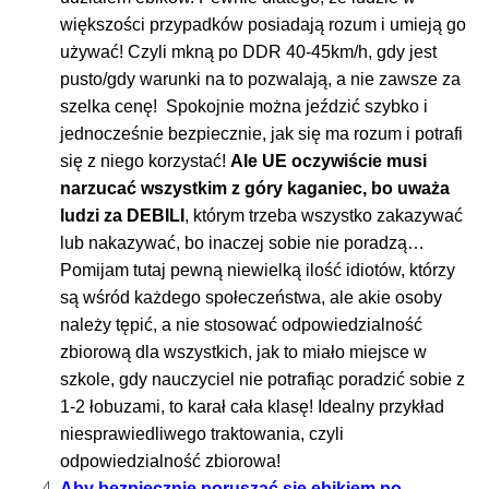
większości przypadków posiadają rozum i umieją go
używać! Czyli mkną po DDR 40-45km/h, gdy jest
pusto/gdy warunki na to pozwalają, a nie zawsze za
szelka cenę! Spokojnie można jeździć szybko i
jednocześnie bezpiecznie, jak się ma rozum i potrafi
się z niego korzystać!
Ale UE oczywiście musi
narzucać wszystkim z góry kaganiec, bo uważa
ludzi za DEBILI
, którym trzeba wszystko zakazywać
lub nakazywać, bo inaczej sobie nie poradzą…
Pomijam tutaj pewną niewielką ilość idiotów, którzy
są wśród każdego społeczeństwa, ale akie osoby
należy tępić, a nie stosować odpowiedzialność
zbiorową dla wszystkich, jak to miało miejsce w
szkole, gdy nauczyciel nie potrafiąc poradzić sobie z
1-2 łobuzami, to karał cała klasę! Idealny przykład
niesprawiedliwego traktowania, czyli
odpowiedzialność zbiorowa!
Aby bezpiecznie poruszać się ebikiem po