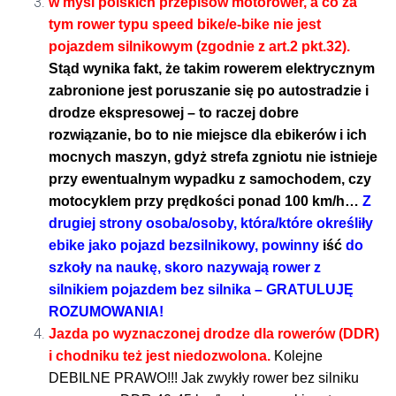
w myśl polskich przepisów motorower, a co za
tym rower typu speed bike/e-bike nie jest
pojazdem silnikowym (zgodnie z art.2 pkt.32).
Stąd wynika fakt, że takim rowerem elektrycznym
zabronione jest poruszanie się po autostradzie i
drodze ekspresowej – to raczej dobre
rozwiązanie, bo to nie miejsce dla ebikerów i ich
mocnych maszyn, gdyż strefa zgniotu nie istnieje
przy ewentualnym wypadku z samochodem, czy
motocyklem przy prędkości ponad 100 km/h…
Z
drugiej strony osoba/osoby, która/które określiły
ebike jako pojazd bezsilnikowy, powinny
iść
do
szkoły na naukę, skoro nazywają rower z
silnikiem pojazdem bez silnika – GRATULUJĘ
ROZUMOWANIA!
Jazda po wyznaczonej drodze dla rowerów (DDR)
i chodniku też jest niedozwolona.
Kolejne
DEBILNE PRAWO!!! Jak zwykły rower bez silniku