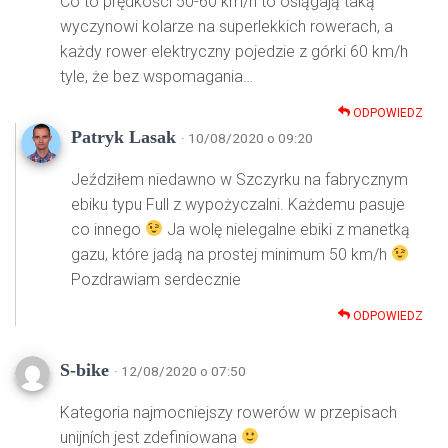
Co to prędkości 50-60 km/h to osiągają taką
wyczynowi kolarze na superlekkich rowerach, a
każdy rower elektryczny pojedzie z górki 60 km/h
tyle, że bez wspomagania…
ODPOWIEDZ
Patryk Lasak
· 10/08/2020 o 09:20
Jeździłem niedawno w Szczyrku na fabrycznym
ebiku typu Full z wypożyczalni. Każdemu pasuje
co innego
Ja wolę nielegalne ebiki z manetką
gazu, które jadą na prostej minimum 50 km/h
Pozdrawiam serdecznie
ODPOWIEDZ
S-bike
· 12/08/2020 o 07:50
Kategoria najmocniejszy rowerów w przepisach
unijních jest zdefiniowana