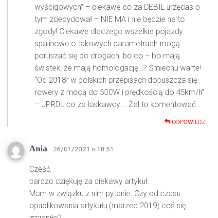
wyścigowych” – ciekawe co za DEBIL urzędas o
tym zdecydował – NIE MA i nie będzie na to
zgody! Ciekawe dlaczego wszelkie pojazdy
spalinowe o takowych parametrach mogą
poruszać się po drogach, bo co – bo mają
świstek, że mają homologację…? Śmiechu warte!
“Od 2018r w polskich przepisach dopuszcza się
rowery z mocą do 500W i prędkością do 45km/h”
– JPRDL co za łaskawcy…. Żal to komentować….
ODPOWIEDZ
Ania
· 26/01/2021 o 18:51
Cześć,
bardzo dziękuję za ciekawy artykuł.
Mam w związku z nim pytanie. Czy od czasu
opublikowania artykułu (marzec 2019) coś się
zmieniło?