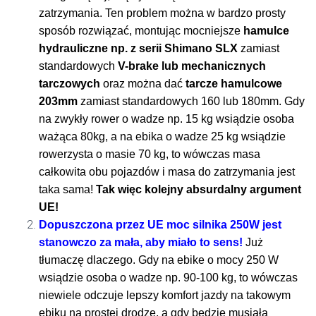
zatrzymania. Ten problem można w bardzo prosty
sposób rozwiązać, montując mocniejsze
hamulce
hydrauliczne np. z serii Shimano SLX
zamiast
standardowych
V-brake lub mechanicznych
tarczowych
oraz można dać
tarcze hamulcowe
203mm
zamiast standardowych 160 lub 180mm. Gdy
na zwykły rower o wadze np. 15 kg wsiądzie osoba
ważąca 80kg, a na ebika o wadze 25 kg wsiądzie
rowerzysta o masie 70 kg, to wówczas masa
całkowita obu pojazdów i masa do zatrzymania jest
taka sama!
Tak więc kolejny absurdalny argument
UE!
Dopuszczona przez UE moc silnika 250W jest
stanowczo za mała, aby miało to sens!
Już
tłumaczę dlaczego. Gdy na ebike o mocy 250 W
wsiądzie osoba o wadze np. 90-100 kg, to wówczas
niewiele odczuje lepszy komfort jazdy na takowym
ebiku na prostej drodze, a gdy będzie musiała