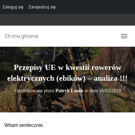
Zaloguj się
Zarejestruj się
Strona główna
P
R
Z
E
Ł
Przepisy UE w kwestii rowerów
Ą
C
elektrycznych (ebików) – analiza !!!
Z
N
Opublikowane przez
Patryk Lasak
w dniu
16/03/2019
A
W
I
G
A
C
Witam serdecznie.
J
Ę