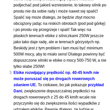
podjechać pod jakieś wzniesienie, to takowy silnik po
prostu nie da sobie rady i może nawet się spalić!
Spalić się może dlatego, że będzie zbyt mocno
obciążony jadąc na niskich obrotach (pod pod górkę)
i po prostu się przegrzeje i spali! Tak więc na
płaskich terenach ebike z silniczkami 250W jeszcze
jako tako daje radę, ale w terenach górzystych np.
Beskidy jest z tym problem i tam musi być minimum
500W mocy, aby to miało sens! Dlatego powinny być
dopuszczone silniki w ebike o mocy 500-750 W, a nie
tylko słabe 250W!
Ebike rozwijający prędkość np. 40-45 km/h nie
może poruszać się po drogach rowerowych
zdaniem UE.
To ciekawe, bo jak pokazuje
przykład
Dani
, zwiększenie dopuszczalnej prędkości na
drogach rowerowych z 25 do 45 km/h wcale nie
przyczyniło się do zwiększenia ilości wypadków z
udziałem ebików. Pewnie dlatego, że ludzie w