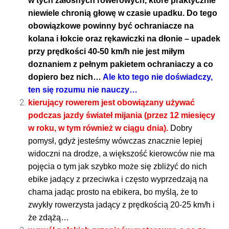
w tych żałosnych rowerowych, które praktycznie
niewiele chronią głowę w czasie upadku. Do tego
obowiązkowe powinny być ochraniacze na
kolana i łokcie oraz rękawiczki na dłonie – upadek
przy prędkości 40-50 km/h nie jest miłym
doznaniem z pełnym pakietem ochraniaczy a co
dopiero bez nich…
Ale kto tego nie doświadczy,
ten się rozumu nie nauczy…
kierujący rowerem jest obowiązany używać
podczas jazdy świateł mijania (przez 12 miesięcy
w roku, w tym również w ciągu dnia).
Dobry
pomysł, gdyż jesteśmy wówczas znacznie lepiej
widoczni na drodze, a większość kierowców nie ma
pojęcia o tym jak szybko może się zbliżyć do nich
ebike jadący z przeciwka i często wyprzedzają na
chama jadąc prosto na ebikera, bo myślą, że to
zwykły rowerzysta jadący z prędkością 20-25 km/h i
że zdążą…