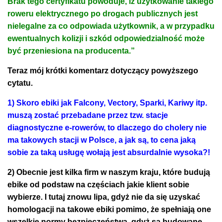
Brak tego certyfikatu powoduje, iż użytkowanie takiego
roweru elektrycznego po drogach publicznych jest
nielegalne za co odpowiada użytkownik, a w przypadku
ewentualnych kolizji i szkód odpowiedzialność może
być przeniesiona na producenta.”
Teraz mój krótki komentarz dotyczący powyższego
cytatu.
1) Skoro ebiki jak Falcony, Vectory, Sparki, Kariwy itp.
muszą zostać przebadane przez tzw. stacje
diagnostyczne e-rowerów, to dlaczego do cholery nie
ma takowych stacji w Polsce, a jak są, to cena jaką
sobie za taką usługę wołają jest absurdalnie wysoka?!
2) Obecnie jest kilka firm w naszym kraju, które budują
ebike od podstaw na częściach jakie klient sobie
wybierze. I tutaj znowu lipa, gdyż nie da się uzyskać
homologacji na takowe ebiki pomimo, że spełniają one
wszelkie normy bezpieczeństwa, gdyż są budowane