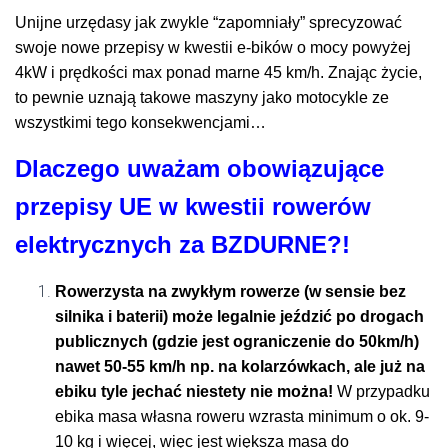
Unijne urzędasy jak zwykle “zapomniały” sprecyzować
swoje nowe przepisy w kwestii e-bików o mocy powyżej
4kW i prędkości max ponad marne 45 km/h. Znając życie,
to pewnie uznają takowe maszyny jako motocykle ze
wszystkimi tego konsekwencjami…
Dlaczego uważam
obowiązujące
przepisy UE w kwestii rowerów
elektrycznych za BZDURNE?!
Rowerzysta na zwykłym rowerze (w sensie bez
silnika i baterii) może legalnie jeździć po drogach
publicznych (gdzie jest ograniczenie do 50km/h)
nawet 50-55 km/h np. na kolarzówkach, ale już na
ebiku tyle jechać niestety nie można!
W przypadku
ebika masa własna roweru wzrasta minimum o ok. 9-
10 kg i więcej, więc jest większa masa do