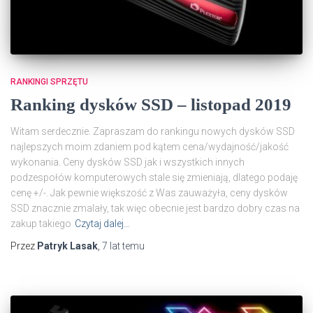
RANKINGI SPRZĘTU
Ranking dysków SSD – listopad 2019
Witam serdecznie. Zapraszam do rankingu nowych dysków SSD
najlepszych moim zdaniem pod kątem cena/wydajność/jakość
wykonania. Ceny dysków SSD jak i wszystkich innych
podzespołów komputerowych stale się zmieniają, dlatego podaję
cenę +/-. Jak pewnie większość z Was zauważyła, ceny dysków
SSD znacznie zmalały, tak więc obecnie jest bardzo dobry czas na
zakup takiego
Czytaj dalej…
Przez
Patryk Lasak
,
7 lat
temu