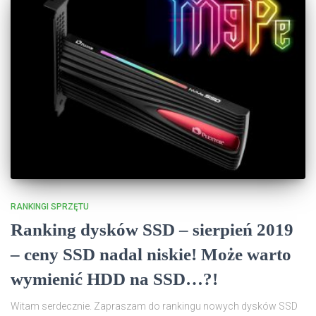
RANKINGI SPRZĘTU
Ranking dysków SSD – sierpień 2019
– ceny SSD nadal niskie! Może warto
wymienić HDD na SSD…?!
Witam serdecznie. Zapraszam do rankingu nowych dysków SSD