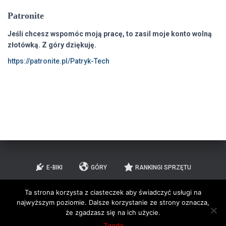
Patronite
Jeśli chcesz wspomóc moją pracę, to zasil moje konto wolną
złotówką. Z góry dziękuję.
https://patronite.pl/Patryk-Tech
E-BIKI
GÓRY
RANKINGI SPRZĘTU
Ta strona korzysta z ciasteczek aby świadczyć usługi na
PORADNIKI
TESTY/RECENZJE
RECENZJE GIER
najwyższym poziomie. Dalsze korzystanie ze strony oznacza,
że zgadzasz się na ich użycie.
O MNIE
KONTAKT
Zgoda