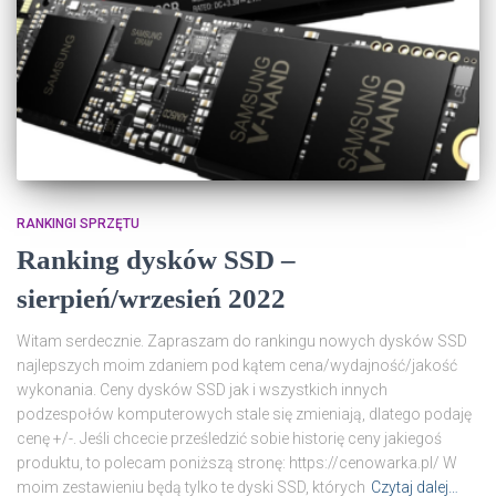
RANKINGI SPRZĘTU
Ranking dysków SSD –
sierpień/wrzesień 2022
Witam serdecznie. Zapraszam do rankingu nowych dysków SSD
najlepszych moim zdaniem pod kątem cena/wydajność/jakość
wykonania. Ceny dysków SSD jak i wszystkich innych
podzespołów komputerowych stale się zmieniają, dlatego podaję
cenę +/-. Jeśli chcecie prześledzić sobie historię ceny jakiegoś
produktu, to polecam poniższą stronę: https://cenowarka.pl/ W
moim zestawieniu będą tylko te dyski SSD, których
Czytaj dalej…