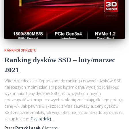
RANKINGI SPRZĘTU
Ranking dysków SSD – luty/marzec
2021
Witam serdecznie. Zapraszam do rankingu nowych dysków SSD
najlepszych moim zdaniem pod kątem cena/wydajność/jakość
wykonania. Ceny dysków SSD jak i wszystkich innych
podzespołów komputerowych stale się zmieniają, dlatego podaję
cenę +/-. Jak pewnie większość z Was zauważyła, ceny dysków
SSD znacznie zmalały, tak więc obecnie jest bardzo dobry czas na
zakup takiego
Czytaj dalej…
Przez
Patryk Lasak
,
6 lat
temu