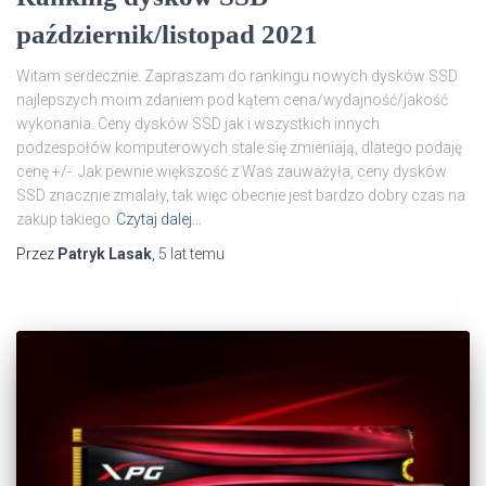
październik/listopad 2021
Witam serdecznie. Zapraszam do rankingu nowych dysków SSD
najlepszych moim zdaniem pod kątem cena/wydajność/jakość
wykonania. Ceny dysków SSD jak i wszystkich innych
podzespołów komputerowych stale się zmieniają, dlatego podaję
cenę +/-. Jak pewnie większość z Was zauważyła, ceny dysków
SSD znacznie zmalały, tak więc obecnie jest bardzo dobry czas na
zakup takiego
Czytaj dalej…
Przez
Patryk Lasak
,
5 lat
temu