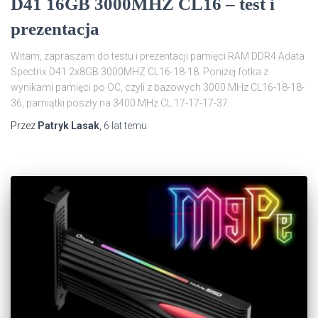
D41 16GB 3000MHZ CL16 – test i
prezentacja
Witam, zapraszam do testu i prezentacji pamięci RAM DDR4 Adata
Spectrix D41 2x8GB 3000MHZ CL16-18-18. Poniżej fotka z
wynikami pamięci po OC, czyli z bazowych 3000 MHz CL16-18-18-
36, pamiątki poszły na 3400 MHz CL 17-17-17-37.
Przez
Patryk Lasak
,
6 lat
temu