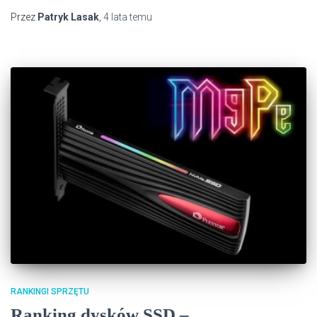
Przez
Patryk Lasak
,
4 lata
temu
RANKINGI SPRZĘTU
Ranking dysków SSD –