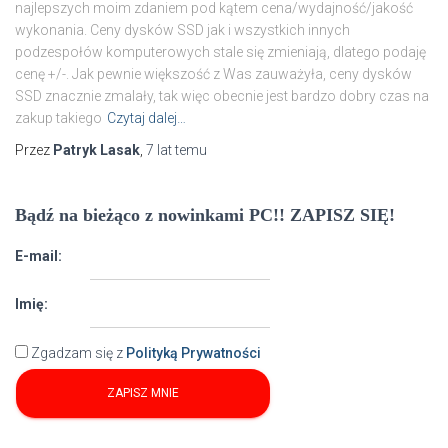
najlepszych moim zdaniem pod kątem cena/wydajność/jakość
wykonania. Ceny dysków SSD jak i wszystkich innych
podzespołów komputerowych stale się zmieniają, dlatego podaję
cenę +/-. Jak pewnie większość z Was zauważyła, ceny dysków
SSD znacznie zmalały, tak więc obecnie jest bardzo dobry czas na
zakup takiego
Czytaj dalej…
Przez
Patryk Lasak
,
7 lat
temu
Bądź na bieżąco z nowinkami PC!! ZAPISZ SIĘ!
E-mail:
Imię:
Zgadzam się z
Polityką Prywatności