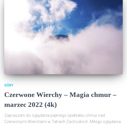
GÓRY
Czerwone Wierchy – Magia chmur –
marzec 2022 (4k)
Zapraszam do oglądania pięknego spektaklu chmur nad
Czerwonymi Wierchami w Tatrach Zachodnich. Miłego oglądania.