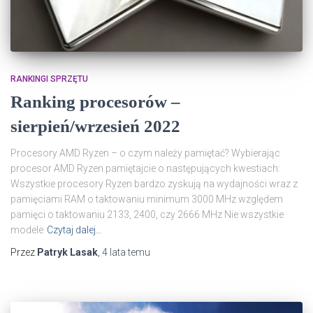
RANKINGI SPRZĘTU
Ranking procesorów –
sierpień/wrzesień 2022
Procesory AMD Ryzen – o czym należy pamiętać? Wybierając
procesor AMD Ryzen pamiętajcie o następujących kwestiach:
Wszystkie procesory Ryzen bardzo zyskują na wydajności wraz z
pamięciami RAM o taktowaniu minimum 3000 MHz względem
pamięci o taktowaniu 2133, 2400, czy 2666 MHz Nie wszystkie
modele
Czytaj dalej…
Przez
Patryk Lasak
,
4 lata
temu