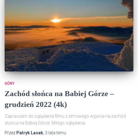
GÓRY
Zachód słońca na Babiej Górze –
grudzień 2022 (4k)
Zapraszam do oglądania filmu z zimowego wyjścia na zachód
słońca na Babiej Górze. Miłego oglądania.
Przez
Patryk Lasak
,
3 lata
temu