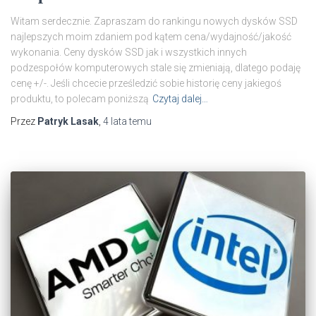
Witam serdecznie. Zapraszam do rankingu nowych dysków SSD
najlepszych moim zdaniem pod kątem cena/wydajność/jakość
wykonania. Ceny dysków SSD jak i wszystkich innych
podzespołów komputerowych stale się zmieniają, dlatego podaję
cenę +/-. Jeśli chcecie prześledzić sobie historię ceny jakiegoś
produktu, to polecam poniższą
Czytaj dalej…
Przez
Patryk Lasak
,
4 lata
temu