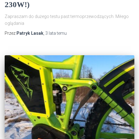
230W!)
Zapraszam do dużego testu past termoprzewodzących. Miłego
oglądania
Przez
Patryk Lasak
,
3 lata
temu