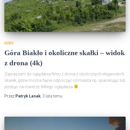
GÓRY
Góra Biakło i okoliczne skałki – widok
z drona (4k)
Zapraszam do oglądania filmu z drona z okolicznych eleganckich
skałek, gdzie można fajnie odpocząć od miasta np. spacerując lub
jeżdżąc na rowerze. Miłego oglądania
Przez
Patryk Lasak
,
3 lata
temu