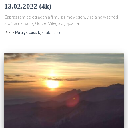
13.02.2022 (4k)
Zapraszam do oglądania filmu z zimowego wyjścia na wschód
słońca na Babiej Górze. Miłego oglądania.
Przez
Patryk Lasak
,
4 lata
temu