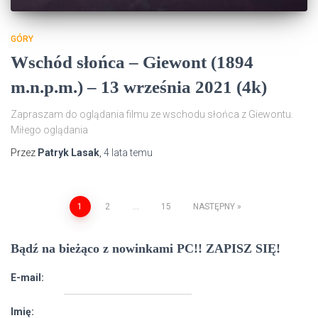
GÓRY
Wschód słońca – Giewont (1894
m.n.p.m.) – 13 września 2021 (4k)
Zapraszam do oglądania filmu ze wschodu słońca z Giewontu.
Miłego oglądania
Przez
Patryk Lasak
,
4 lata
temu
Nawigacja
1
2
…
15
NASTĘPNY
po
Bądź na bieżąco z nowinkami PC!! ZAPISZ SIĘ!
wpisach
E-mail:
Imię: