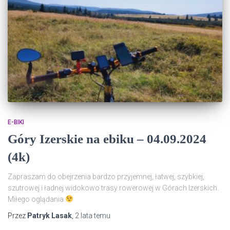
E-BIKI
Góry Izerskie na ebiku – 04.09.2024
(4k)
Zapraszam do obejrzenia bardzo przyjemnej, łatwej, szybkiej,
szutrowej i ładnej widokowo trasy rowerowej w Górach Izerskich.
Miłego oglądania
Przez
Patryk Lasak
,
2 lata
temu