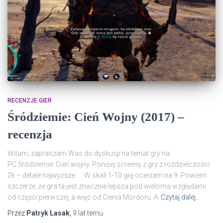
RECENZJE GIER
Śródziemie: Cień Wojny (2017) –
recenzja
Witam, zapraszam Was do dyskusji na temat gry na
PC Śródziemie: Cień wojny. Poniżej screeny z gry z rozdzielczości
2k – detale najwyższe: W skali 1-10 grę oceniam na 9. Powiem
szczerze, że gra ta jest znacznie lepsza pod wieloma względami
od części pierwszej, a więc od Cienia Mordoru. A
Czytaj dalej…
Przez
Patryk Lasak
,
9 lat
temu