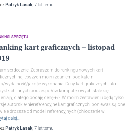
zez
Patryk Lasak
,
7 lat
temu
KINGI SPRZĘTU
anking kart graficznych – listopad
019
am serdecznie. Zapraszam do rankingu nowych kart
ficznych najlepszych moim zdaniem pod kątem
a/wydajność/jakość wykonania. Ceny kart graficznych jak i
ystkich innych podzespołów komputerowych stale się
eniają, dlatego podaję cenę +/-. W moim zestawieniu będą tylko
sje autorskie/niereferencyjne kart graficznych, ponieważ są one
wiele droższe od modeli referencyjnych (chłodzenie w
ytaj dalej…
zez
Patryk Lasak
,
7 lat
temu