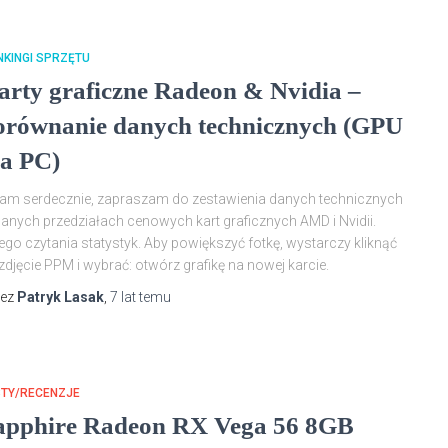
KINGI SPRZĘTU
arty graficzne Radeon & Nvidia –
orównanie danych technicznych (GPU
la PC)
am serdecznie, zapraszam do zestawienia danych technicznych
anych przedziałach cenowych kart graficznych AMD i Nvidii.
ego czytania statystyk. Aby powiększyć fotkę, wystarczy kliknąć
zdjęcie PPM i wybrać: otwórz grafikę na nowej karcie.
zez
Patryk Lasak
,
7 lat
temu
STY/RECENZJE
apphire Radeon RX Vega 56 8GB