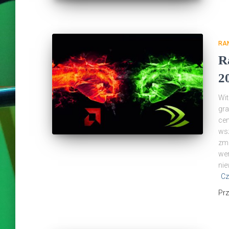
RAN
R
2
Wit
gra
cen
wsz
zmi
wer
nie
Cz
Pr