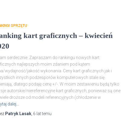
KINGI SPRZĘTU
anking kart graficznych – kwiecień
020
am serdecznie. Zapraszam do rankingu nowych kart
ficznych najlepszych moim zdaniem pod kątem
a/wydajność/jakość wykonania. Ceny kart graficznych jak i
ystkich innych podzespołów komputerowych stale się
eniają, dlatego podaję cenę +/-. W moim zestawieniu będą tylko
sje autorskie/niereferencyjne kart graficznych, ponieważ są one
wiele droższe od modeli referencyjnych (chłodzenie w
ytaj dalej…
zez
Patryk Lasak
,
6 lat
temu