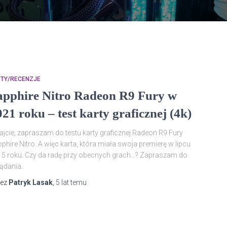
STY/RECENZJE
apphire Nitro Radeon R9 Fury w
21 roku – test karty graficznej (4k)
ajcie, zapraszam do testu karty graficznej Radeon R9 Fury
phire Nitro. A więc karta, która miała swoja premierę w lipcu
5 roku. Czy da radę przy obecnych grach…? Zapraszam do
ądania.
zez
Patryk Lasak
,
5 lat
temu