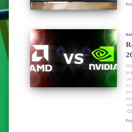
Pr
RAN
R
2
Wit
gra
cen
wsz
zmi
wer
nie
Cz
Pr