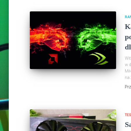
RAN
K
p
d
Wit
w d
Mił
na 
Pr
TE
S