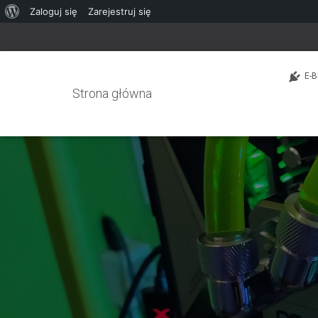
O
Zaloguj się
Zarejestruj się
WordPressie
E-B
Strona główna