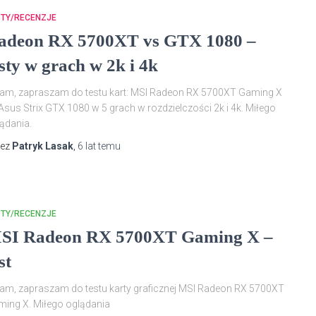
STY/RECENZJE
adeon RX 5700XT vs GTX 1080 –
esty w grach w 2k i 4k
am, zapraszam do testu kart: MSI Radeon RX 5700XT Gaming X
Asus Strix GTX 1080 w 5 grach w rozdzielczości 2k i 4k. Miłego
lądania.
zez
Patryk Lasak
,
6 lat
temu
STY/RECENZJE
SI Radeon RX 5700XT Gaming X –
st
am, zapraszam do testu karty graficznej MSI Radeon RX 5700XT
ming X. Miłego oglądania