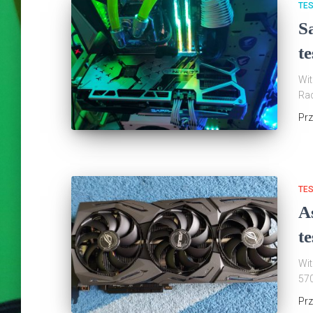
TE
S
te
Wit
Rad
Pr
TE
A
te
Wit
570
Pr