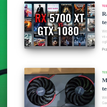
TE
R
t
Wit
vs 
og
Pr
TE
M
te
Wit
Ga