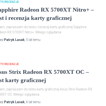
STY/RECENZJE
apphire Radeon RX 5700XT Nitro+ –
st i recenzja karty graficznej
am, zapraszam do testu i recenzji karty graficznej Sapphire
eon RX 5700XT Nitro+. Miłego oglądania
zez
Patryk Lasak
,
5 lat
temu
STY/RECENZJE
sus Strix Radeon RX 5700XT OC –
st karty graficznej
am, zapraszam do testu karty graficznej Asus Strix Radeon RX
0XT OC. Miłego oglądania.
zez
Patryk Lasak
,
6 lat
temu