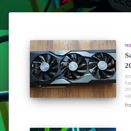
TE
S
20
Wit
Sap
201
ogl
Pr