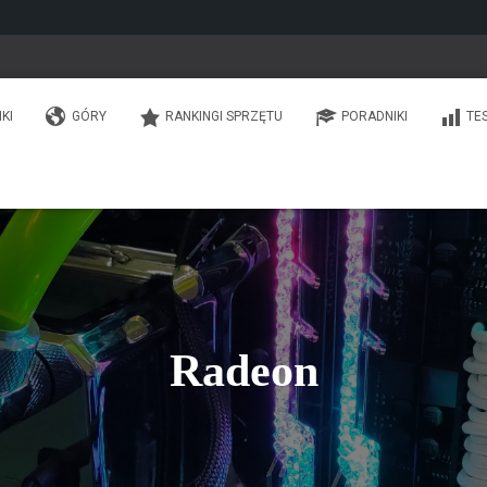
IKI
GÓRY
RANKINGI SPRZĘTU
PORADNIKI
TE
Radeon