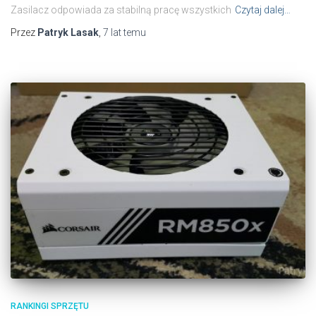
Zasilacz odpowiada za stabilną pracę wszystkich
Czytaj dalej…
Przez
Patryk Lasak
,
7 lat
temu
RANKINGI SPRZĘTU