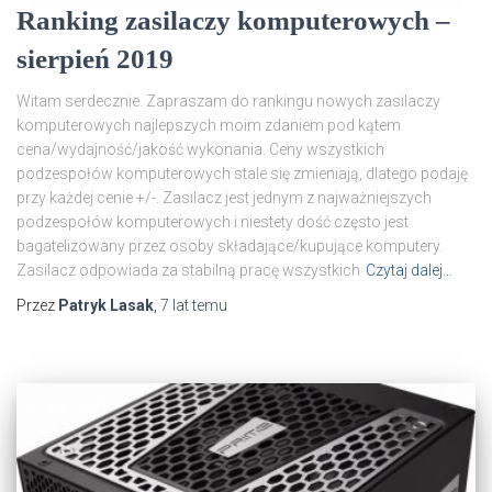
Ranking zasilaczy komputerowych –
sierpień 2019
Witam serdecznie. Zapraszam do rankingu nowych zasilaczy
komputerowych najlepszych moim zdaniem pod kątem
cena/wydajność/jakość wykonania. Ceny wszystkich
podzespołów komputerowych stale się zmieniają, dlatego podaję
przy każdej cenie +/-. Zasilacz jest jednym z najważniejszych
podzespołów komputerowych i niestety dość często jest
bagatelizowany przez osoby składające/kupujące komputery.
Zasilacz odpowiada za stabilną pracę wszystkich
Czytaj dalej…
Przez
Patryk Lasak
,
7 lat
temu