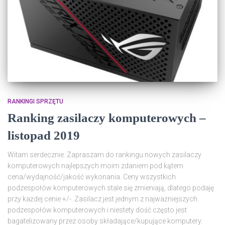
RANKINGI SPRZĘTU
Ranking zasilaczy komputerowych –
listopad 2019
Witam serdecznie. Zapraszam do rankingu nowych zasilaczy
komputerowych najlepszych moim zdaniem pod kątem
cena/wydajność/jakość wykonania. Ceny wszystkich
podzespołów komputerowych stale się zmieniają, dlatego podaję
przy każdej cenie +/-. Zasilacz jest jednym z najważniejszych
podzespołów komputerowych i niestety dość często jest
bagatelizowany przez osoby składające/kupujące komputery.