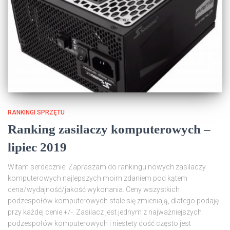
RANKINGI SPRZĘTU
Ranking zasilaczy komputerowych –
lipiec 2019
Witam serdecznie. Zapraszam do rankingu nowych zasilaczy
komputerowych najlepszych moim zdaniem pod kątem
cena/wydajność/jakość wykonania. Ceny wszystkich
podzespołów komputerowych stale się zmieniają, dlatego podaję
przy każdej cenie +/-. Zasilacz jest jednym z najważniejszych
podzespołów komputerowych i niestety dość często jest