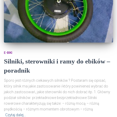
E-BIKI
Silniki, sterowniki i ramy do ebików –
poradnik
Sporo jest różnych ciekawych silników ? Postaram się opisać,
który silnik ma jakie zastosowanie i który powinieneś wybrać do
jakich zastosowań, jakie sterowniki do nich dobrać itp. 1. Główny
podział silników: przekładniowe bezprzekładniowe Silniki
rowerowe charakteryzują się także: – różną mocą – różną
prędkością – różnym momentem obrotowym – różną
Czytaj dalej…