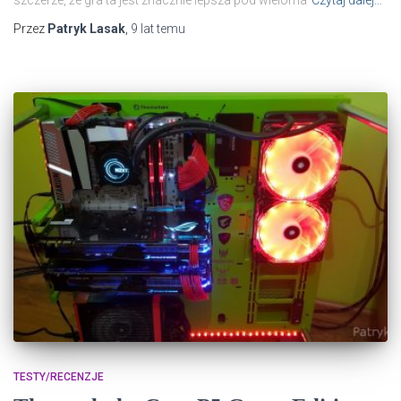
Przez
Patryk Lasak
,
9 lat
temu
TESTY/RECENZJE