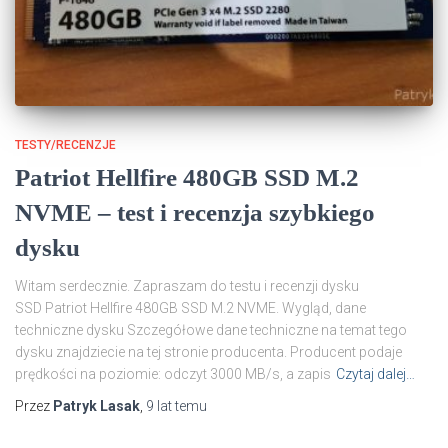
TESTY/RECENZJE
Patriot Hellfire 480GB SSD M.2
NVME – test i recenzja szybkiego
dysku
Witam serdecznie. Zapraszam do testu i recenzji dysku
SSD Patriot Hellfire 480GB SSD M.2 NVME. Wygląd, dane
techniczne dysku Szczegółowe dane techniczne na temat tego
dysku znajdziecie na tej stronie producenta. Producent podaje
prędkości na poziomie: odczyt 3000 MB/s, a zapis
Czytaj dalej…
Przez
Patryk Lasak
,
9 lat
temu