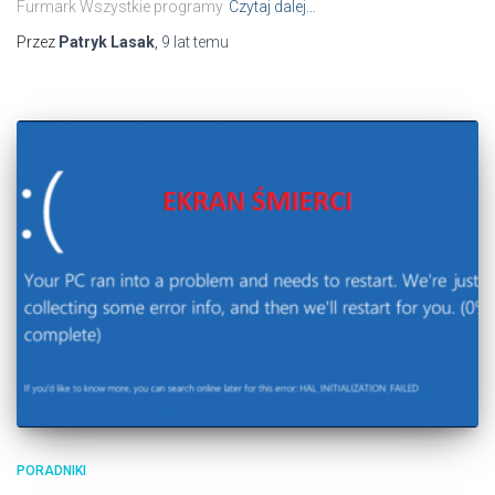
Furmark Wszystkie programy
Czytaj dalej…
Przez
Patryk Lasak
,
9 lat
temu
PORADNIKI