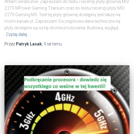
Witam serdecznie. Zapraszam do testu i recenzji płyty głównej MSI
Z270 MPower Gaming Titanium oraz do testu/recenzji płyty MSI
Z270 Gaming M3. Test tej płyty głównej dostępny jest także na
moim kanale yt. Zapraszam Szczegółowe dane techniczne tej
płyty dostępne są na tej stronie producenta. Budowa, wygląd,
Czytaj dalej…
Przez
Patryk Lasak
,
9 lat
temu