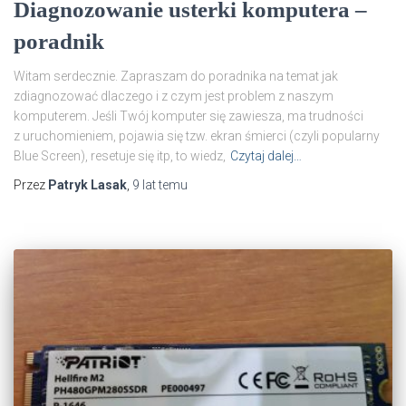
Diagnozowanie usterki komputera –
poradnik
Witam serdecznie. Zapraszam do poradnika na temat jak
zdiagnozować dlaczego i z czym jest problem z naszym
komputerem. Jeśli Twój komputer się zawiesza, ma trudności
z uruchomieniem, pojawia się tzw. ekran śmierci (czyli popularny
Blue Screen), resetuje się itp, to wiedz,
Czytaj dalej…
Przez
Patryk Lasak
,
9 lat
temu