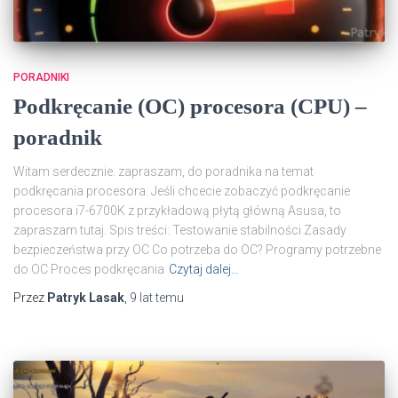
PORADNIKI
Podkręcanie (OC) procesora (CPU) –
poradnik
Witam serdecznie. zapraszam, do poradnika na temat
podkręcania procesora. Jeśli chcecie zobaczyć podkręcanie
procesora i7-6700K z przykładową płytą główną Asusa, to
zapraszam tutaj. Spis treści: Testowanie stabilności Zasady
bezpieczeństwa przy OC Co potrzeba do OC? Programy potrzebne
do OC Proces podkręcania
Czytaj dalej…
Przez
Patryk Lasak
,
9 lat
temu