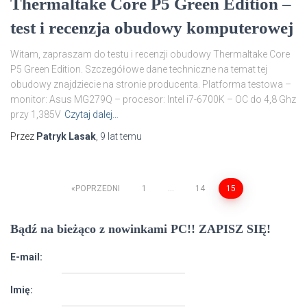
Thermaltake Core P5 Green Edition –
test i recenzja obudowy komputerowej
Witam, zapraszam do testu i recenzji obudowy Thermaltake Core
P5 Green Edition. Szczegółowe dane techniczne na temat tej
obudowy znajdziecie na stronie producenta. Platforma testowa –
monitor: Asus MG279Q – procesor: Intel i7-6700K – OC do 4,8 Ghz
przy 1,385V
Czytaj dalej…
Przez
Patryk Lasak
,
9 lat
temu
Nawigacja
POPRZEDNI
1
…
14
15
po
Bądź na bieżąco z nowinkami PC!! ZAPISZ SIĘ!
wpisach
E-mail:
Imię: