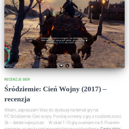
RECENZJE GIER
Śródziemie: Cień Wojny (2017) –
recenzja
Witam, zapraszam Was do dyskusji na temat gry na
PC Śródziemie: Cień wojny. Poniżej screeny z gry z rozdzielczości
2k – detale najwyższe: W skali 1-10 grę oceniam na 9. Powiem
szczerze, że gra ta jest znacznie lepsza pod wieloma
Czytaj dalej…