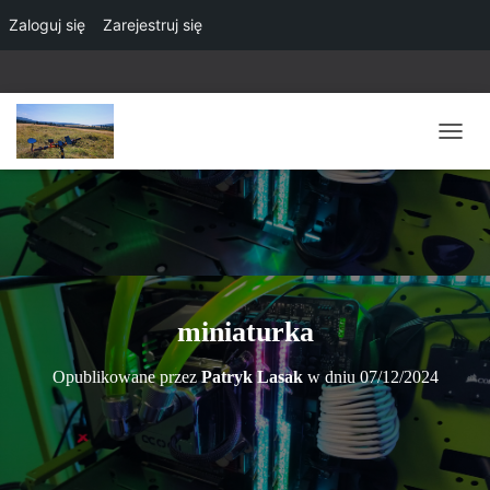
Zaloguj się
Zarejestruj się
P
R
Z
E
Ł
Ą
C
Z
N
miniaturka
A
W
Opublikowane przez
Patryk Lasak
w dniu
07/12/2024
I
G
A
C
J
Ę