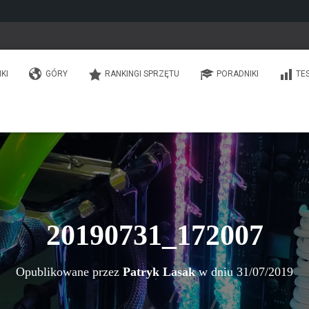
IKI
GÓRY
RANKINGI SPRZĘTU
PORADNIKI
TE
20190731_172007
Opublikowane przez
Patryk Lasak
w dniu
31/07/2019