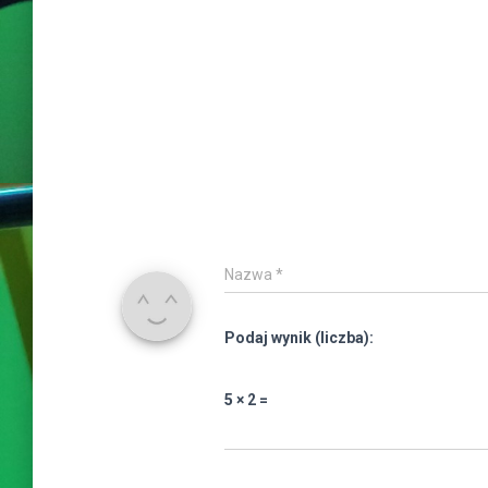
Nazwa
*
Podaj wynik (liczba):
5 × 2 =