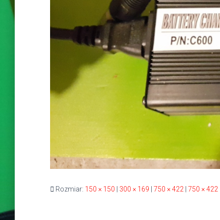
Rozmiar:
150 × 150
|
300 × 169
|
750 × 422
|
750 × 422