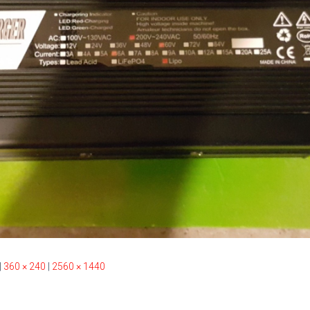
|
360 × 240
|
2560 × 1440