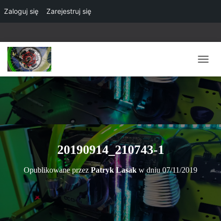
Zaloguj się
Zarejestruj się
P
R
Z
E
Ł
Ą
C
Z
N
20190914_210743-1
A
W
Opublikowane przez
Patryk Lasak
w dniu
07/11/2019
I
G
A
C
J
Ę