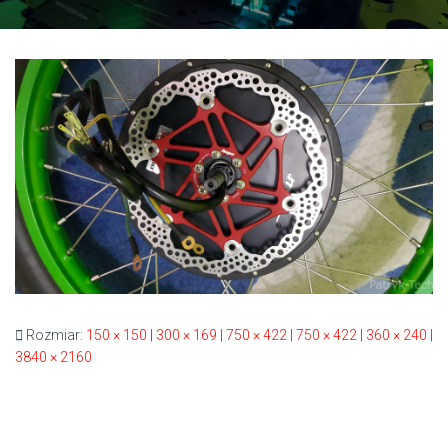
Rozmiar:
150 × 150
|
300 × 169
|
750 × 422
|
750 × 422
|
360 × 240
|
3840 × 2160