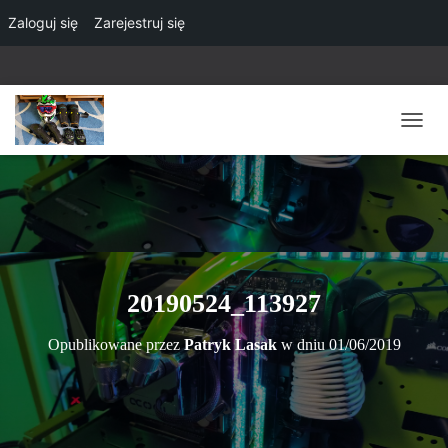
Zaloguj się
Zarejestruj się
P
R
Z
E
Ł
Ą
C
Z
N
20190524_113927
A
W
Opublikowane przez
Patryk Lasak
w dniu
01/06/2019
I
G
A
C
J
Ę