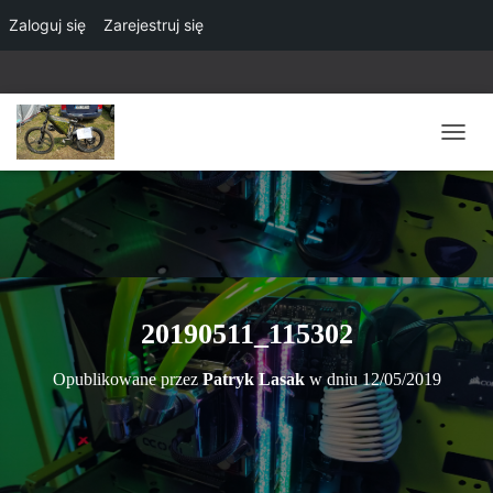
Zaloguj się
Zarejestruj się
P
R
Z
E
Ł
Ą
C
Z
N
20190511_115302
A
W
Opublikowane przez
Patryk Lasak
w dniu
12/05/2019
I
G
A
C
J
Ę