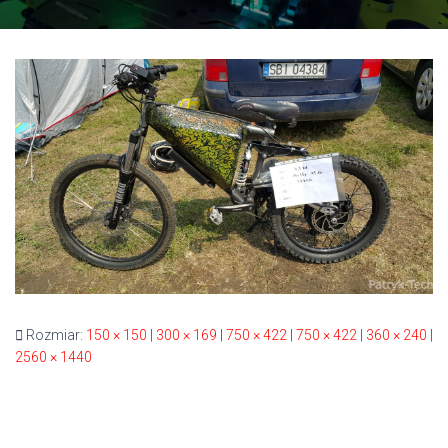
Rozmiar:
150 × 150
|
300 × 169
|
750 × 422
|
750 × 422
|
360 × 240
|
2560 × 1440