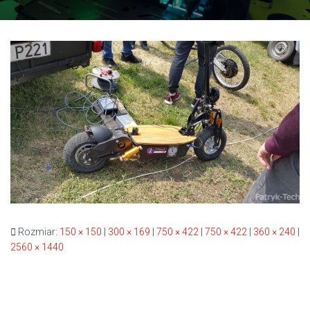
Rozmiar:
150 × 150
|
300 × 169
|
750 × 422
|
750 × 422
|
360 × 240
|
2560 × 1440