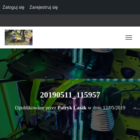
Zaloguj się
Zarejestruj się
P
R
Z
E
Ł
Ą
C
Z
N
20190511_115957
A
W
Opublikowane przez
Patryk Lasak
w dniu
12/05/2019
I
G
A
C
J
Ę