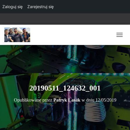
Zaloguj się
Zarejestruj się
P
R
Z
E
Ł
Ą
C
Z
N
20190511_124632_001
A
W
Opublikowane przez
Patryk Lasak
w dniu
12/05/2019
I
G
A
C
J
Ę