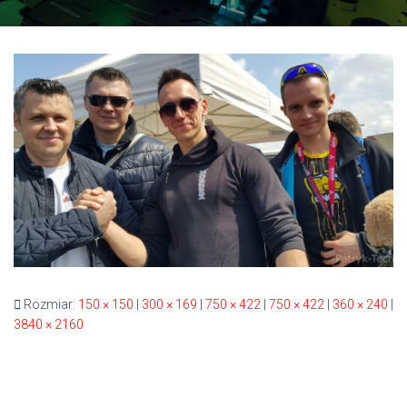
Rozmiar:
150 × 150
|
300 × 169
|
750 × 422
|
750 × 422
|
360 × 240
|
3840 × 2160