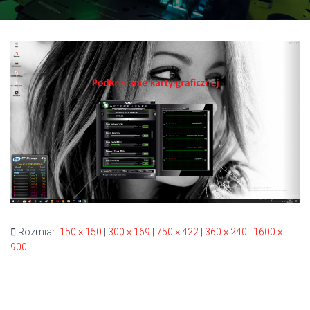
Rozmiar:
150 × 150
|
300 × 169
|
750 × 422
|
360 × 240
|
1600 ×
900