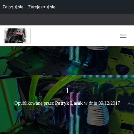
Zaloguj się
Zarejestruj się
P
R
Z
E
Ł
Ą
C
Z
N
1
A
W
Opublikowane przez
Patryk Lasak
w dniu
09/12/2017
I
G
A
C
J
Ę