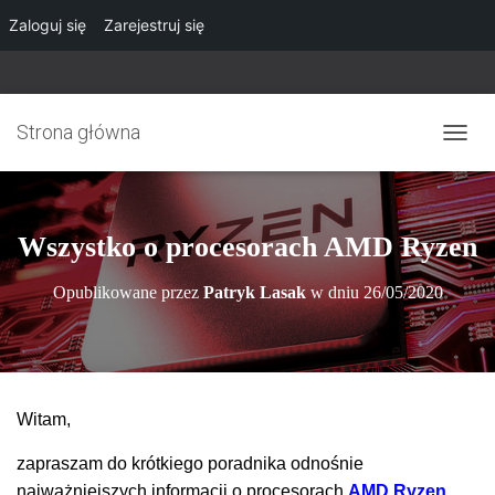
Zaloguj się
Zarejestruj się
Strona główna
P
R
Z
E
Ł
Wszystko o procesorach AMD Ryzen
Ą
C
Opublikowane przez
Patryk Lasak
w dniu
26/05/2020
Z
N
A
W
I
G
Witam,
A
C
zapraszam do krótkiego poradnika odnośnie
J
Ę
najważniejszych informacji o procesorach
AMD Ryzen.