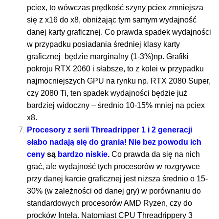
pciex, to wówczas prędkość szyny pciex zmniejsza
się z x16 do x8, obniżając tym samym wydajność
danej karty graficznej. Co prawda spadek wydajności
w przypadku posiadania średniej klasy karty
graficznej będzie marginalny (1-3%)np. Grafiki
pokroju RTX 2060 i słabsze, to z kolei w przypadku
najmocniejszych GPU na rynku np. RTX 2080 Super,
czy 2080 Ti, ten spadek wydajności będzie już
bardziej widoczny – średnio 10-15% mniej na pciex
x8.
Procesory z serii Threadripper 1 i 2 generacji
słabo nadają się do grania! Nie bez powodu ich
ceny
są
bardzo niskie
.
Co prawda da się na nich
grać, ale wydajność tych procesorów w rozgrywce
przy danej karcie graficznej jest niższa średnio o 15-
30% (w zależności od danej gry) w porównaniu do
standardowych procesorów AMD Ryzen, czy do
procków Intela. Natomiast CPU Threadrippery 3