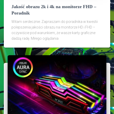
Jakość obrazu 2k i 4k na monitorze FHD –
Poradnik
Witam serdecznie. Zapraszam do poradnika w kwestii
polepszenia jakości obrazu na monitorze HD i FHD –
oczywiście pod warunkiem, że wasze karty graficzne
dadzą radę. Miłego oglądania