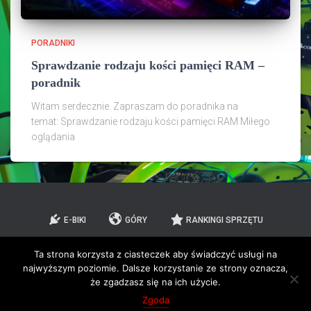
PORADNIKI
Sprawdzanie rodzaju kości pamięci RAM –
poradnik
Witam serdecznie. Zapraszam do poradnika na
temat: Sprawdzanie rodzaju kości pamięci RAM Miłego
oglądania
E-BIKI
GÓRY
RANKINGI SPRZĘTU
Ta strona korzysta z ciasteczek aby świadczyć usługi na
PORADNIKI
TESTY/RECENZJE
RECENZJE GIER
najwyższym poziomie. Dalsze korzystanie ze strony oznacza,
że zgadzasz się na ich użycie.
O MNIE
KONTAKT
Zgoda