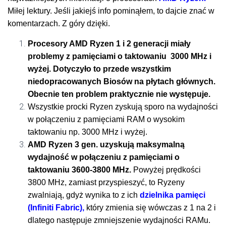
Miłej lektury. Jeśli jakiejś info pominąłem, to dajcie znać w
komentarzach. Z góry dzięki.
Procesory AMD Ryzen 1 i 2 generacji miały
problemy z pamięciami o taktowaniu 3000 MHz i
wyżej. Dotyczyło to przede
wszystkim
niedopracowanych Biosów na płytach
głównych
.
Obecnie ten
problem
praktycznie nie
występuje
.
Wszystkie procki Ryzen zyskują sporo na wydajności
w połączeniu z pamięciami RAM o wysokim
taktowaniu np. 3000 MHz i wyżej.
AMD Ryzen 3 gen. uzyskują maksymalną
wydajność w połączeniu z pamięciami o
taktowaniu 3600-3800 MHz.
Powyżej prędkości
3800 MHz, zamiast przyspieszyć, to Ryzeny
zwalniają, gdyż wynika to z ich
dzielnika pamięci
(Infiniti Fabric),
który
zmienia się wówczas z 1 na 2 i
dlatego następuje zmniejszenie wydajności RAMu.