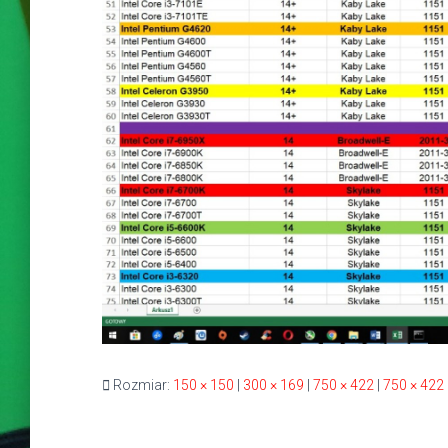
Rozmiar:
150 × 150
|
300 × 169
|
750 × 422
|
750 × 422