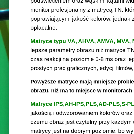
podświetleniem oraz wąskimi kątami wi
monitor profesjonalny z matrycą TN, kt
poprawiającymi jakość kolorów, jedna
opłacalne.
Matryce typu VA, AHVA, AMVA, MVA,
lepsze parametry obrazu niż matryce TN 
czas reakcji na poziomie 5-8 ms oraz l
prostych prac graficznych, edycji filmów,
Powyższe matryce mają mniejsze probl
obrazu, niż ma to miejsce w monitorach
Matryce IPS,AH-IPS,PLS,AD-PLS,S-P
jakością i odwzorowaniem kolorów oraz s
czemu obraz jest czytelny przy każdym 
matrycy jest na dobrym poziomie, bo w