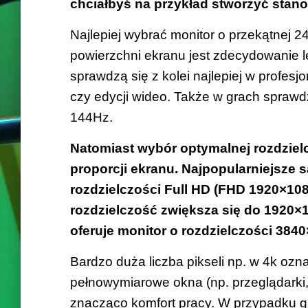
chciałbyś na przykład stworzyć stan
Najlepiej wybrać monitor o przekątnej 24
powierzchni ekranu jest zdecydowanie l
sprawdzą się z kolei najlepiej w profes
czy edycji wideo. Także w grach sprawd
144Hz.
Natomiast wybór optymalnej rozdzielc
proporcji ekranu. Najpopularniejsze s
rozdzielczości Full HD (FHD 1920×1080
rozdzielczość zwiększa się do 1920×12
oferuje monitor o rozdzielczości 3840×
Bardzo duża liczba pikseli np. w 4k oz
pełnowymiarowe okna (np. przeglądarki,
znacząco komfort pracy. W przypadku gi