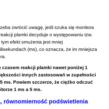
rzeba zwrócić uwagę, jeśli szuka się monitora
 reakcji plamki decyduje o występowaniu tzw.
 tym efekt smużenia jest mniej
ilisekundach (ms), co oznacza, że im mniejsza
ra.
ę czasem reakcji plamki nawet poniżej 1
 większości innych zastosowań w zupełności
-5 ms. Powiem szczerze, że ciężko odczuć
torze 1 ms a 5 ms.
a, równomierność podświetlenia