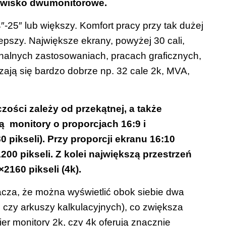
owisko
dwumonitorowe
.
″-25″ lub większy. Komfort pracy przy tak dużej
epszy. Największe ekrany, powyżej 30 cali,
jonalnych zastosowaniach, pracach graficznych,
zają się bardzo dobrze np. 32 cale 2k, MVA,
zości zależy od przekątnej, a także
ą monitory o proporcjach 16:9 i
 pikseli). Przy proporcji ekranu 16:10
00 pikseli. Z kolei największą przestrzeń
2160 pikseli (4k).
nacza, że można wyświetlić obok siebie dwa
 czy arkuszy kalkulacyjnych), co zwiększa
er monitory 2k, czy 4k oferują znacznie