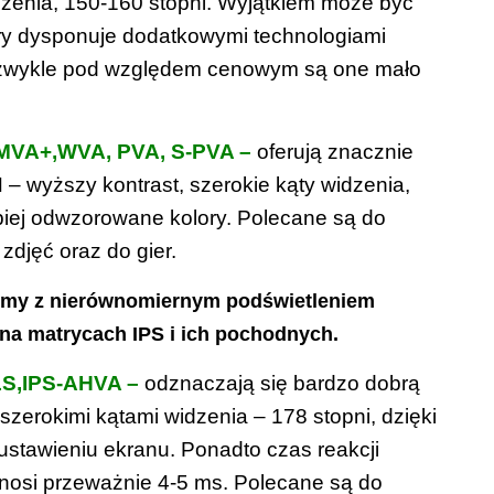
dzenia, 150-160 stopni. Wyjątkiem może być
óry dysponuje dodatkowymi technologiami
k zwykle pod względem cenowym są one mało
 MVA+,WVA, PVA, S-PVA –
oferują znacznie
– wyższy kontrast, szerokie kąty widzenia,
epiej odwzorowane kolory. Polecane są do
 zdjęć oraz do gier.
emy z nierównomiernym podświetleniem
 na matrycach IPS i ich pochodnych.
LS,IPS-AHVA –
odznaczają się bardzo dobrą
zerokimi kątami widzenia – 178 stopni, dzięki
ustawieniu ekranu. Ponadto czas reakcji
ynosi przeważnie 4-5 ms. Polecane są do