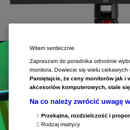
Witam serdecznie.
Zapraszam do poradnika odnośnie wybo
monitora. Dowiecie się wielu ciekawych 
Pamiętajcie, że ceny monitorów jak 
akcesoriów komputerowych, stale się z
Na co należy zwrócić uwagę
w
Przekątna, rozdzielczość i propo
Rodzaj matrycy