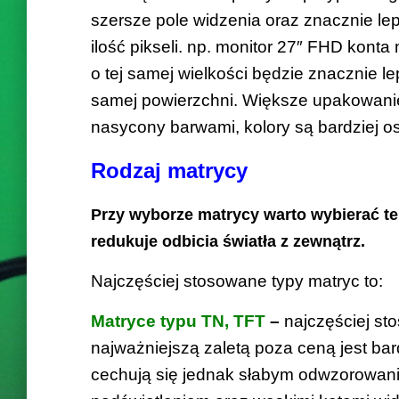
szersze pole widzenia oraz znacznie le
ilość pikseli. np. monitor 27″ FHD konta
o tej samej wielkości będzie znacznie l
samej powierzchni. Większe upakowanie 
nasycony barwami, kolory są bardziej ost
Rodzaj matrycy
Przy wyborze matrycy warto wybierać te
redukuje odbicia światła z zewnątrz.
Najczęściej stosowane typy matryc to:
Matryce typu TN, TFT
–
najczęściej st
najważniejszą zaletą poza ceną jest bard
cechują się jednak słabym odwzorowan