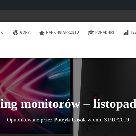
IKI
GÓRY
RANKINGI SPRZĘTU
PORADNIKI
TE
ing monitorów – listopad
Opublikowane przez
Patryk Lasak
w dniu
31/10/2019