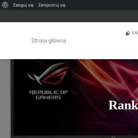
O
Zaloguj się
Zarejestruj się
WordPressie
E-B
Strona główna
Rank