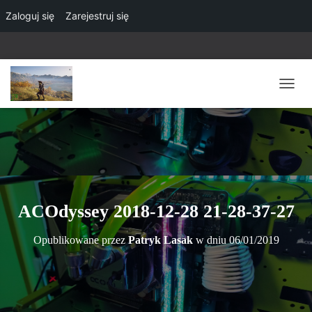
Zaloguj się
Zarejestruj się
P
R
Z
E
Ł
Ą
C
Z
N
ACOdyssey 2018-12-28 21-28-37-27
A
W
Opublikowane przez
Patryk Lasak
w dniu
06/01/2019
I
G
A
C
J
Ę