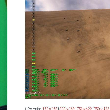
Rozmiar:
150 × 150
|
300 × 169
|
750 × 422
|
750 × 422