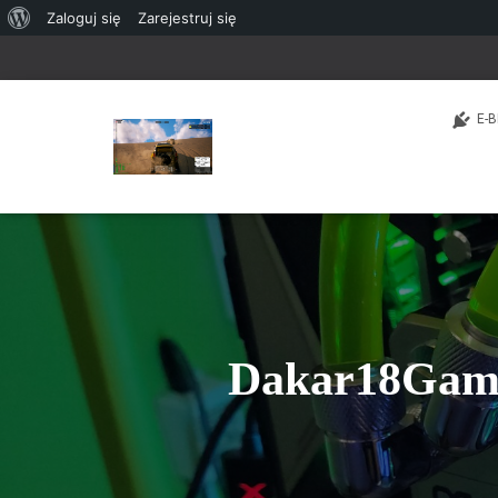
O
Zaloguj się
Zarejestruj się
WordPressie
E-B
Dakar18Game