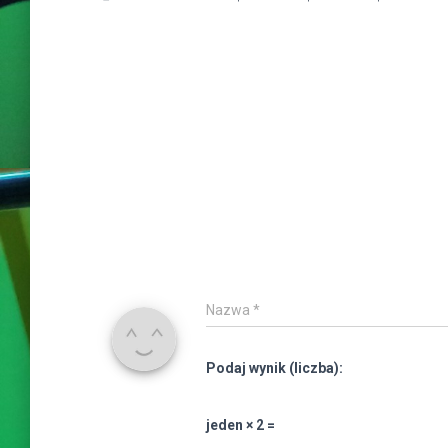
Nazwa
*
Podaj wynik (liczba):
jeden × 2 =