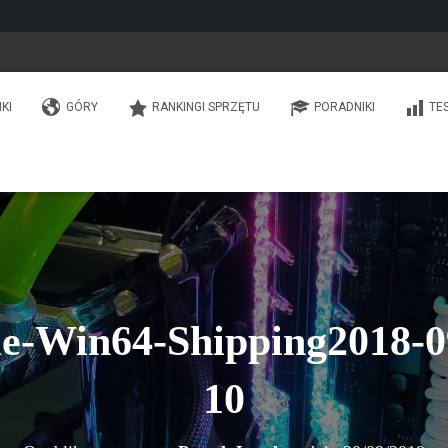
IKI
GÓRY
RANKINGI SPRZĘTU
PORADNIKI
TE
-Win64-Shipping2018-09
10