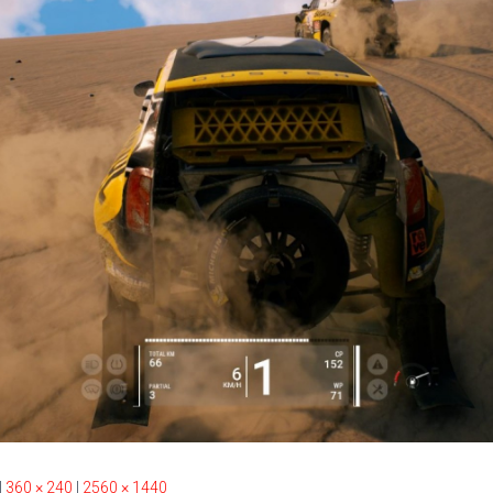
|
360 × 240
|
2560 × 1440