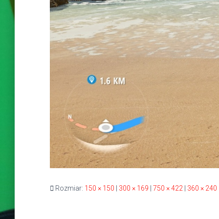
Rozmiar:
150 × 150
|
300 × 169
|
750 × 422
|
360 × 240