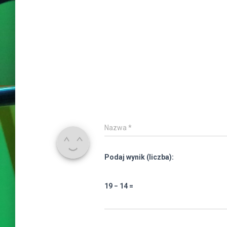
Nazwa
*
Podaj wynik (liczba):
19 − 14 =