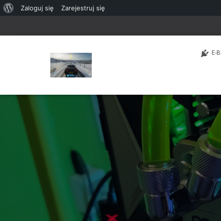
O
Zaloguj się
Zarejestruj się
WordPressie
E-B