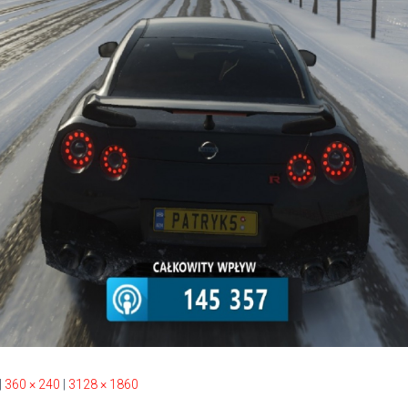
|
360 × 240
|
3128 × 1860