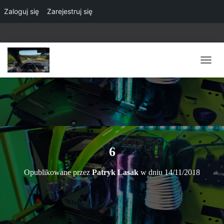
Zaloguj się
Zarejestruj się
P
R
Z
E
Ł
Ą
C
Z
N
6
A
W
Opublikowane przez
Patryk Lasak
w dniu
14/11/2018
I
G
A
C
J
Ę