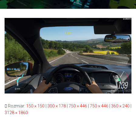
Rozmiar:
150 × 150
|
300 × 178
|
750 × 446
|
750 × 446
|
360 × 240
|
3128 × 1860