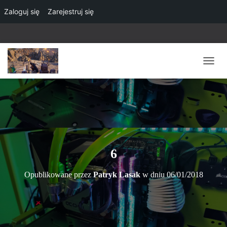
Zaloguj się
Zarejestruj się
P
R
Z
E
Ł
Ą
C
Z
N
6
A
W
Opublikowane przez
Patryk Lasak
w dniu
06/01/2018
I
G
A
C
J
Ę