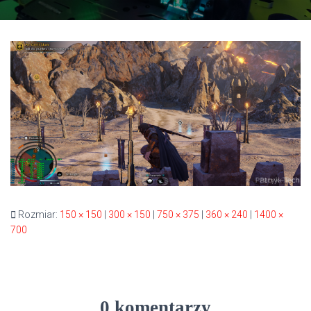
Rozmiar:
150 × 150
|
300 × 150
|
750 × 375
|
360 × 240
|
1400 ×
700
0 komentarzy