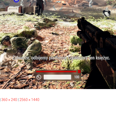
|
360 × 240
|
2560 × 1440