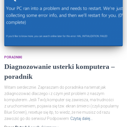
PORADNIKI
Diagnozowanie usterki komputera –
poradnik
Witam serdecznie. Zapraszam do poradnika na temat jak
zdiagnozować dlaczego i z czym jest problem z naszym
komputerem. Jeśli Twój komputer się zawiesza, ma trudności
z uruchomieniem, pojawia się tzw. ekran śmierci (czyli popularny
Blue Screen), resetuje się itp, to wiedz, że nie musisz od razu
zawozić go do serwisu! Podpowiem
Czytaj dalej…