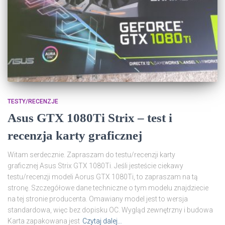
TESTY/RECENZJE
Asus GTX 1080Ti Strix – test i
recenzja karty graficznej
Witam serdecznie. Zapraszam do testu/recenzji karty
graficznej Asus Strix GTX 1080Ti. Jeśli jesteście ciekawy
testu/recenzji modeli Aorus GTX 1080Ti, to zapraszam na tą
stronę. Szczegółowe dane techniczne o tym modelu znajdziecie
na tej stronie producenta. Omawiany model jest to wersja
standardowa, więc bez dopisku OC. Wygląd zewnętrzny i budowa
Karta zapakowana jest
Czytaj dalej…