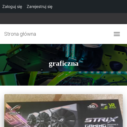
Zaloguj się
Zarejestruj się
Strona główna
PRZE
NAWI
graficzna