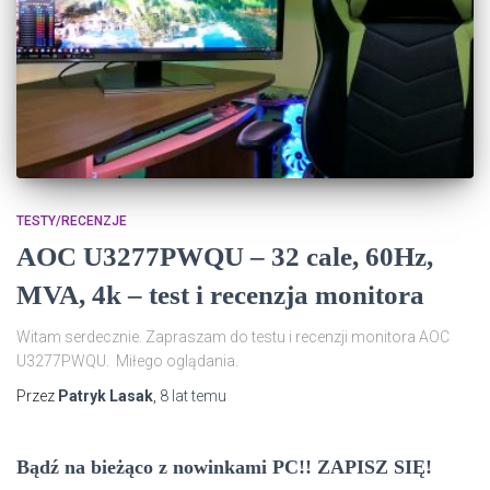
TESTY/RECENZJE
AOC U3277PWQU – 32 cale, 60Hz,
MVA, 4k – test i recenzja monitora
Witam serdecznie. Zapraszam do testu i recenzji monitora AOC
U3277PWQU. Miłego oglądania.
Przez
Patryk Lasak
,
8 lat
temu
Bądź na bieżąco z nowinkami PC!! ZAPISZ SIĘ!