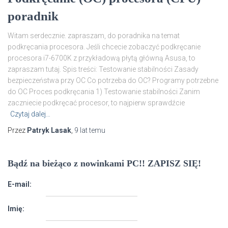
poradnik
Witam serdecznie. zapraszam, do poradnika na temat
podkręcania procesora. Jeśli chcecie zobaczyć podkręcanie
procesora i7-6700K z przykładową płytą główną Asusa, to
zapraszam tutaj. Spis treści: Testowanie stabilności Zasady
bezpieczeństwa przy OC Co potrzeba do OC? Programy potrzebne
do OC Proces podkręcania 1) Testowanie stabilności Zanim
zaczniecie podkręcać procesor, to najpierw sprawdźcie
Czytaj dalej…
Przez
Patryk Lasak
,
9 lat
temu
Bądź na bieżąco z nowinkami PC!! ZAPISZ SIĘ!
E-mail:
Imię: