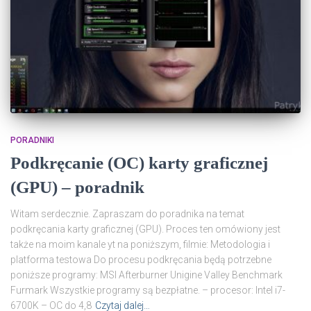
PORADNIKI
Podkręcanie (OC) karty graficznej
(GPU) – poradnik
Witam serdecznie. Zapraszam do poradnika na temat
podkręcania karty graficznej (GPU). Proces ten omówiony jest
także na moim kanale yt na poniższym, filmie: Metodologia i
platforma testowa Do procesu podkręcania będą potrzebne
poniższe programy: MSI Afterburner Unigine Valley Benchmark
Furmark Wszystkie programy są bezpłatne. – procesor: Intel i7-
6700K – OC do 4,8
Czytaj dalej…