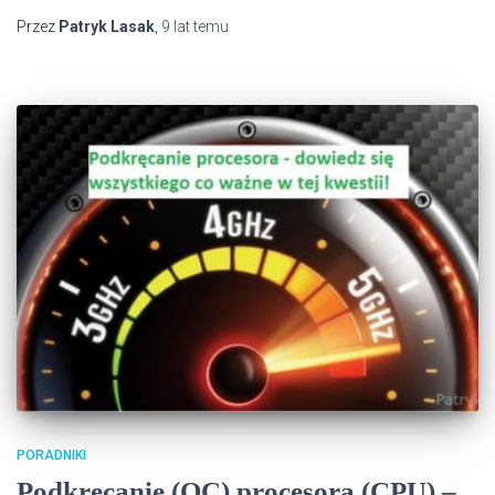
Przez
Patryk Lasak
,
9 lat
temu
PORADNIKI
Podkręcanie (OC) procesora (CPU) –