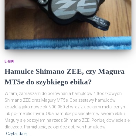
E-BIKI
Hamulce Shimano ZEE, czy Magura
MT5e do szybkiego ebika?
Witam, zapraszam do porównania hamulców 4 tłoczkowych
Shimano ZEE oraz Magury MT5e. Oba zestawy hamulców
kosztują jako nowe ok. 900-950 zł wraz z klockami metalicznymi
lub pół metalicznymi. Oba hamulce posiadałem w swoim ebiku.
Magury się pozbyłem na rzecz Shimano ZEE. Poniżej dowiecie się
dlaczego. Pamiętajcie, że oprócz dobrych hamulców,
Czytaj dalej…