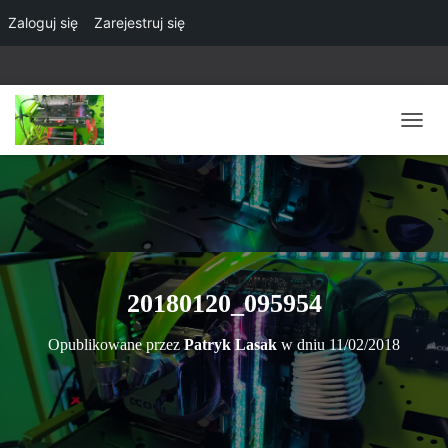
Zaloguj się
Zarejestruj się
P
R
Z
E
Ł
Ą
C
Z
N
20180120_095954
A
W
Opublikowane przez
Patryk Lasak
w dniu
11/02/2018
I
G
A
C
J
Ę