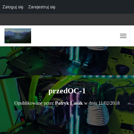
Zaloguj się
Zarejestruj się
P
R
Z
E
Ł
Ą
C
Z
N
przedOC-1
A
W
Opublikowane przez
Patryk Lasak
w dniu
11/02/2018
I
G
A
C
J
Ę