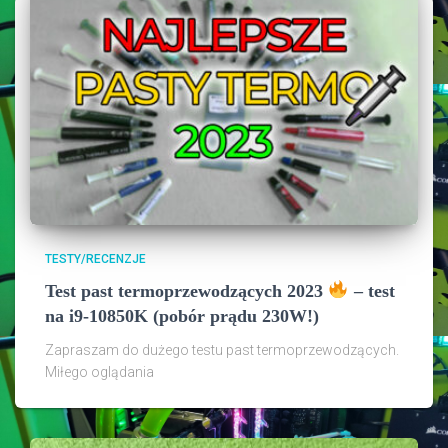
TESTY/RECENZJE
Test past termoprzewodzących 2023
– test
na i9-10850K (pobór prądu 230W!)
Zapraszam do dużego testu past termoprzewodzących.
Miłego oglądania