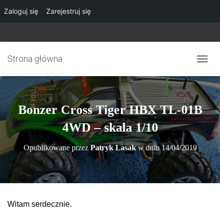
Zaloguj się
Zarejestruj się
Strona główna
P
R
Z
E
Ł
Bonzer Cross Tiger HBX TL-01B
Ą
C
4WD – skala 1/10
Z
N
Opublikowane przez
Patryk Lasak
w dniu
14/04/2019
A
W
I
G
A
C
Witam serdecznie.
J
Ę