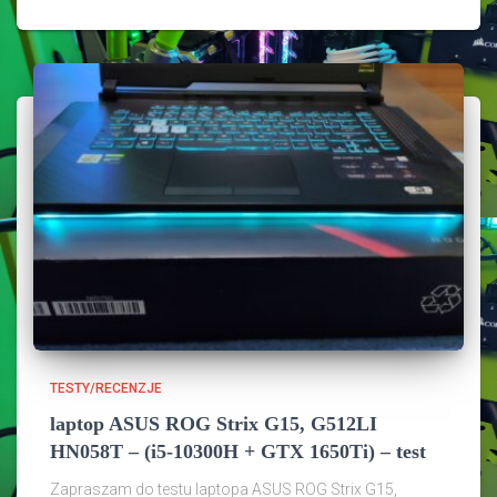
TESTY/RECENZJE
laptop ASUS ROG Strix G15, G512LI
HN058T – (i5-10300H + GTX 1650Ti) – test
Zapraszam do testu laptopa ASUS ROG Strix G15,