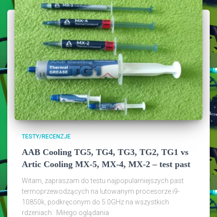
TESTY/RECENZJE
AAB Cooling TG5, TG4, TG3, TG2, TG1 vs
Artic Cooling MX-5, MX-4, MX-2 – test past
Witam, zapraszam do testu najpopularniejszych past
termoprzewodzących na lutowanym procesorze i9-
10850k, podkręconym do 5.0GHz na wszystkich
rdzeniach. Miłego oglądania