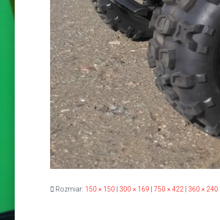
Rozmiar:
150 × 150
|
300 × 169
|
750 × 422
|
360 × 240