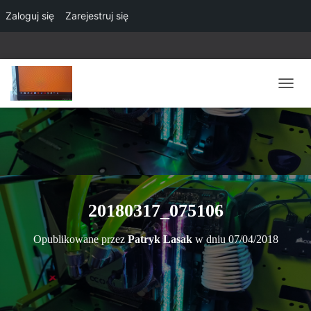
Zaloguj się
Zarejestruj się
P
R
Z
E
Ł
Ą
C
Z
N
20180317_075106
A
W
Opublikowane przez
Patryk Lasak
w dniu
07/04/2018
I
G
A
C
J
Ę