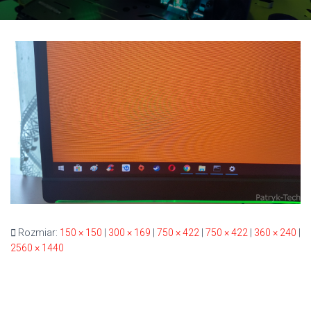
Rozmiar:
150 × 150
|
300 × 169
|
750 × 422
|
750 × 422
|
360 × 240
|
2560 × 1440