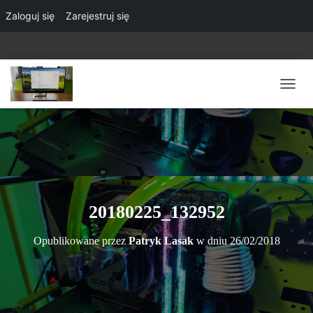
Zaloguj się
Zarejestruj się
P
R
Z
E
Ł
Ą
C
Z
N
20180225_132952
A
W
Opublikowane przez
Patryk Lasak
w dniu
26/02/2018
I
G
A
C
J
Ę