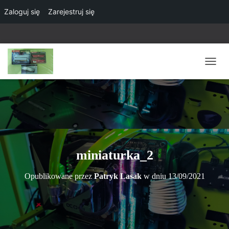
Zaloguj się
Zarejestruj się
P
R
Z
E
Ł
Ą
C
Z
N
miniaturka_2
A
W
Opublikowane przez
Patryk Lasak
w dniu
13/09/2021
I
G
A
C
J
Ę