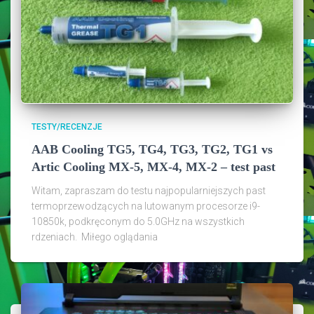
TESTY/RECENZJE
AAB Cooling TG5, TG4, TG3, TG2, TG1 vs
Artic Cooling MX-5, MX-4, MX-2 – test past
Witam, zapraszam do testu najpopularniejszych past
termoprzewodzących na lutowanym procesorze i9-
10850k, podkręconym do 5.0GHz na wszystkich
rdzeniach. Miłego oglądania