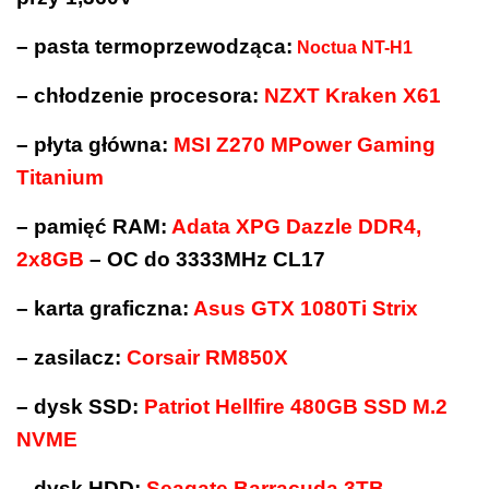
– pasta termoprzewodząca:
Noctua NT-H1
– chłodzenie procesora:
NZXT Kraken X61
– płyta główna:
MSI Z270 MPower Gaming
Titanium
– pamięć RAM:
Adata XPG Dazzle DDR4,
2x8GB
– OC do 3333MHz CL17
– karta graficzna:
Asus GTX 1080Ti Strix
– zasilacz:
Corsair RM850X
– dysk SSD:
Patriot Hellfire 480GB SSD M.2
NVME
– dysk HDD:
Seagate Barracuda 3TB