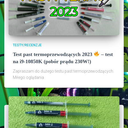
TESTY/RECENZJE
Test past termoprzewodzących 2023
– test
na i9-10850K (pobór prądu 230W!)
Zapraszam do dużego testu past termoprzewodzących.
Miłego oglądania