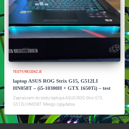
TESTY/RECENZJE
laptop ASUS ROG Strix G15, G512LI
HN058T – (i5-10300H + GTX 1650Ti) – test
Zapraszam do testu laptopa ASUS ROG Strix G15,
G512LI HN058T. Miłego oglądania.