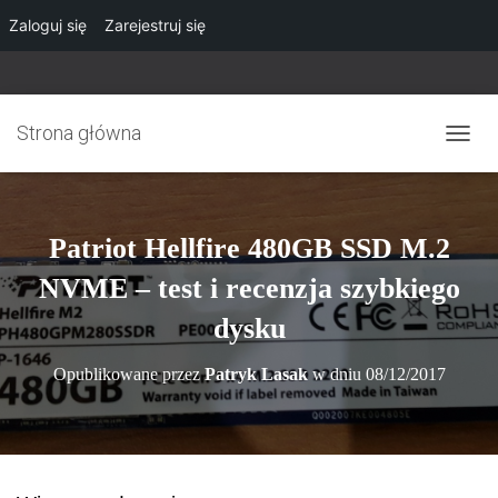
Zaloguj się
Zarejestruj się
Strona główna
P
R
Z
E
Ł
Patriot Hellfire 480GB SSD M.2
Ą
C
NVME – test i recenzja szybkiego
Z
N
dysku
A
W
Opublikowane przez
Patryk Lasak
w dniu
08/12/2017
I
G
A
C
J
Ę