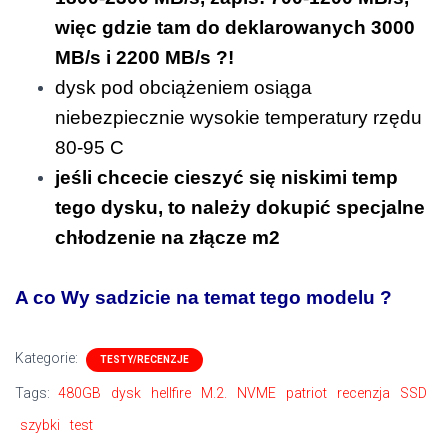
więc gdzie tam do deklarowanych 3000
MB/s i 2200 MB/s ?!
dysk pod obciążeniem osiąga
niebezpiecznie wysokie temperatury rzędu
80-95 C
jeśli chcecie cieszyć się niskimi temp
tego dysku, to należy dokupić specjalne
chłodzenie na złącze m2
A co Wy sadzicie na temat tego modelu ?
Kategorie:
TESTY/RECENZJE
Tags:
480GB
dysk
hellfire
M.2.
NVME
patriot
recenzja
SSD
szybki
test