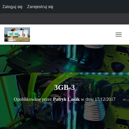
Zaloguj się
Zarejestruj się
P
R
Z
E
Ł
Ą
C
Z
N
3GB-3
A
W
Opublikowane przez
Patryk Lasak
w dniu
17/12/2017
I
G
A
C
J
Ę