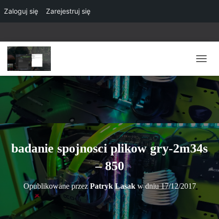
Zaloguj się
Zarejestruj się
P
R
Z
E
Ł
Ą
C
Z
N
badanie spojnosci plikow gry-2m34s
A
W
– 850
I
G
Opublikowane przez
Patryk Lasak
w dniu
17/12/2017
A
C
J
Ę