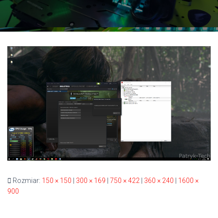
Rozmiar:
150 × 150
|
300 × 169
|
750 × 422
|
360 × 240
|
1600 ×
900