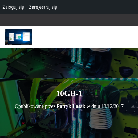
Zaloguj się
Zarejestruj się
P
R
Z
E
Ł
Ą
C
Z
N
10GB-1
A
W
Opublikowane przez
Patryk Lasak
w dniu
13/12/2017
I
G
A
C
J
Ę