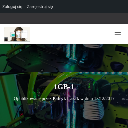
Zaloguj się
Zarejestruj się
P
R
Z
E
Ł
Ą
C
Z
N
1GB-1
A
W
Opublikowane przez
Patryk Lasak
w dniu
13/12/2017
I
G
A
C
J
Ę