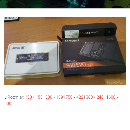
Rozmiar:
150 × 150
|
300 × 169
|
750 × 422
|
360 × 240
|
1600 ×
900