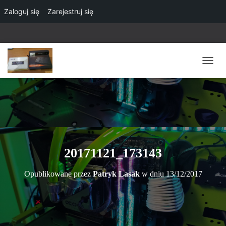
Zaloguj się
Zarejestruj się
P
R
Z
E
Ł
Ą
C
Z
N
20171121_173143
A
W
Opublikowane przez
Patryk Lasak
w dniu
13/12/2017
I
G
A
C
J
Ę