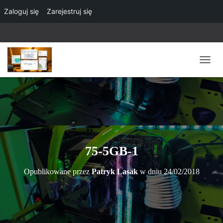
Zaloguj się
Zarejestruj się
P
R
Z
E
Ł
Ą
C
Z
N
75-5GB-1
A
W
Opublikowane przez
Patryk Lasak
w dniu
24/02/2018
I
G
A
C
J
Ę