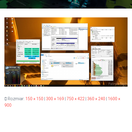
Rozmiar:
150 × 150
|
300 × 169
|
750 × 422
|
360 × 240
|
1600 ×
900