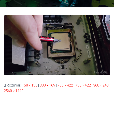
Rozmiar:
150 × 150
|
300 × 169
|
750 × 422
|
750 × 422
|
360 × 240
|
2560 × 1440