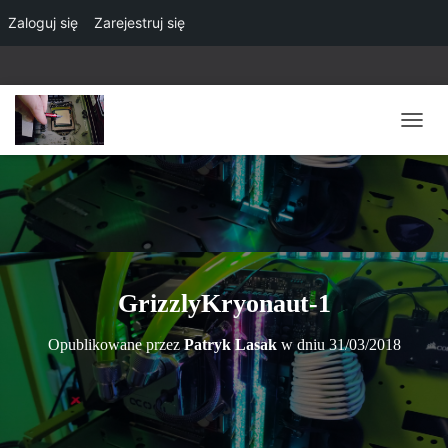
Zaloguj się
Zarejestruj się
P
R
Z
E
Ł
Ą
C
Z
N
GrizzlyKryonaut-1
A
W
Opublikowane przez
Patryk Lasak
w dniu
31/03/2018
I
G
A
C
J
Ę