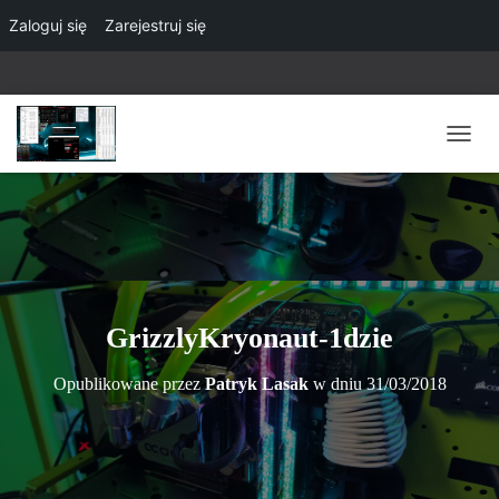
Zaloguj się
Zarejestruj się
P
R
Z
E
Ł
Ą
C
Z
N
GrizzlyKryonaut-1dzie
A
W
Opublikowane przez
Patryk Lasak
w dniu
31/03/2018
I
G
A
C
J
Ę