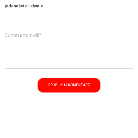
jedenaście + dwa =
Co masz na myśli?