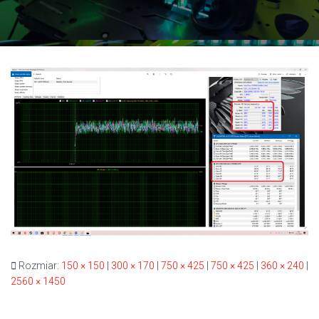
Rozmiar:
150 × 150
|
300 × 170
|
750 × 425
|
750 × 425
|
360 × 240
|
2560 × 1450