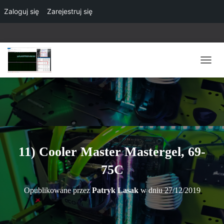
Zaloguj się
Zarejestruj się
P
R
Z
E
Ł
Ą
C
Z
N
11) Cooler Master Mastergel, 69-
A
W
75C
I
G
Opublikowane przez
Patryk Lasak
w dniu
27/12/2019
A
C
J
Ę