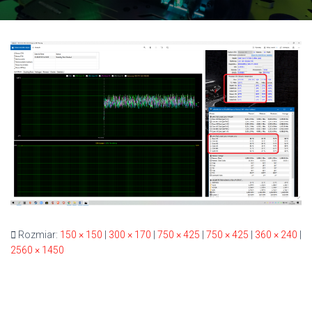
Rozmiar:
150 × 150
|
300 × 170
|
750 × 425
|
750 × 425
|
360 × 240
|
2560 × 1450