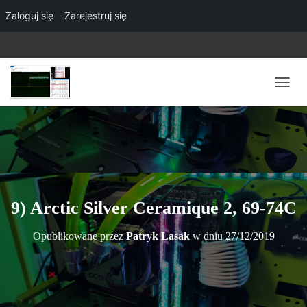
Zaloguj się
Zarejestruj się
P
R
Z
E
Ł
Ą
C
Z
N
9) Arctic Silver Ceramique 2, 69-74C
A
W
Opublikowane przez
Patryk Lasak
w dniu
27/12/2019
I
G
A
C
J
Ę