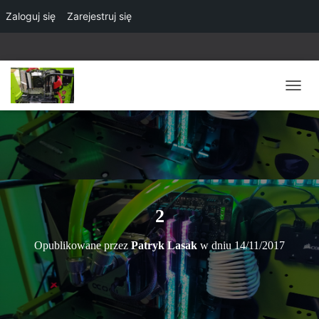
Zaloguj się
Zarejestruj się
P
R
Z
E
Ł
Ą
C
Z
N
2
A
W
Opublikowane przez
Patryk Lasak
w dniu
14/11/2017
I
G
A
C
J
Ę